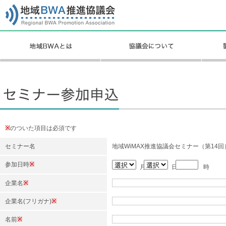
※
のついた項目は必須です
セミナー名
地域WiMAX推進協議会セミナー（第14回
参加日時
※
月
日
時
企業名
※
企業名(フリガナ)
※
名前
※