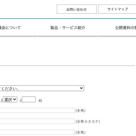
月
日
時
(全角)
(全角カタカナ)
(全角)